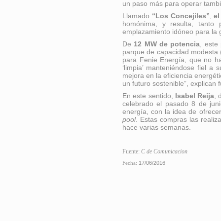
un paso más para operar tam
Llamado
“Los Concejiles”
,
el
homónima, y resulta, tanto 
emplazamiento idóneo para la g
De
12 MW de potencia
, este
parque de capacidad modesta (
para Fenie Energía, que no ha
‘limpia’ manteniéndose fiel a 
mejora en la eficiencia energéti
un futuro sostenible”, explican
En este sentido,
Isabel Reija
, 
celebrado el pasado 8 de juni
energía, con la idea de ofrecer
pool
. Estas compras las realiz
hace varias semanas.
Fuente:
C de Comunicacion
Fecha:
17/06/2016