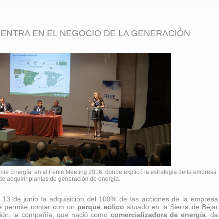
 ENTRA EN EL NEGOCIO DE LA GENERACIÓN
enie Energía, en el Fenie Meeting 2016, donde explicó la estrategia de la empresa
de adquirir plantas de generación de energía.
 13 de junio la adquisición del 100% de las acciones de la empresa
 le permite contar con un
parque eólico
situado en la Sierra de Béjar
ión, la compañía, que nació como
comercializadora de energía
, da