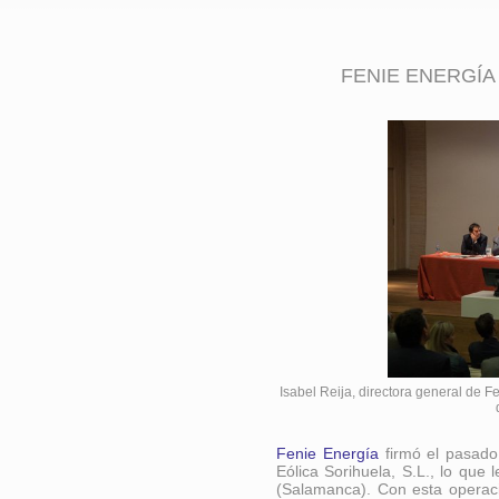
FENIE ENERGÍA
Isabel Reija, directora general de F
Fenie Energía
firmó el pasado
Eólica Sorihuela, S.L., lo que
(Salamanca). Con esta operac